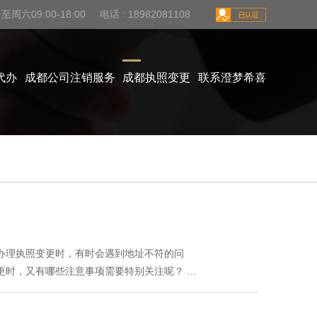
周六09:00-18:00 电话 : 18982081108
代办
成都公司注销服务
成都执照变更
联系澄梦希喜
办理执照变更时，有时会遇到地址不符的问
时，又有哪些注意事项需要特别关注呢？ 首
一致，这通常是因为企业实际经营场所发生了
证明文件，如租赁合同、房产证复印件等。这