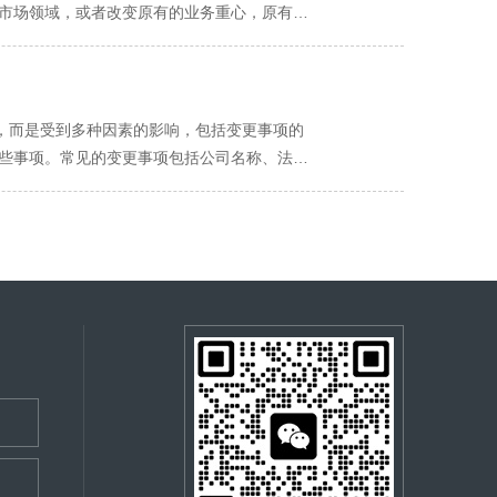
仍能满足其正常运营和法律要求。同时，减资
智能制造领域转型，此时若仍沿用旧名称，可
变更事宜，确保税务登记信息与营业执照信息
股权后，通常无需再就这部分已实缴的资本进
的资本进行协商，明确由谁承担实缴责任，并
不匹配，或者无法在消费者心中形成独特的品
需求，对品牌进行全面升级，通过变更名称赋
，而是受到多种因素的影响，包括变更事项的
护企业的合法权益和稳健发展。
涉足多个相关领域，此时变更一个更具包容性
如，变更公司名称可能需要对新名称进行核
交相关的股东会决议或验资报告等文件，这些
更，每一个环节都需要严格按照规定进行操
有的知名品牌产生冲突，避免引发法律纠纷；
；而另一些地区则可能由于种种原因，导致办
让员工理解公司名称变更的意义和目的，避免
此外，提交材料的完整性
核过程中就会要求企业进行补正或修改，这无
业不仅需要花费大量的时间和精力去应对，还
以得出一个大
更事项较为简单，且企业准备材料充分、准
过程较为严格，那么办理时间可能会延长至数
行。