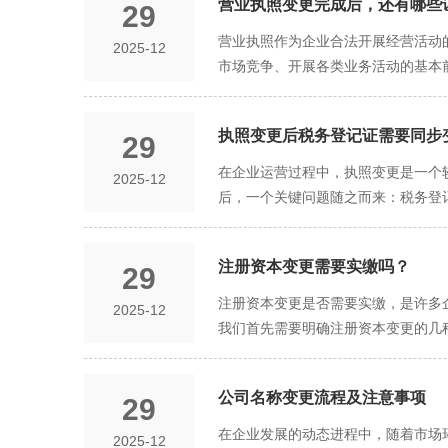
营业执照变更完成后，还有哪些
29
些文件将作为变更地址的依据，确保
经营场所。 然而，在办理地址变更的过程中，企业还需特别注意一些细节问题。例如，要确保提交的证明文件真实有效，避免因文件造假而引发的法律风
营业执照作为企业合法开展经营活动
2025-12
险。同时，企业还需关注变更申请的
市场竞争、开展各类业务活动的基本
前了解相关流程和要求，确保变更手续的顺利进行。 接下来，我们再来谈谈虚拟地址变更的注意事项。随着
齿轮转动，会引发与之相关的多个关联证件同步更新的连锁反应。 企业的营业执照包
业选择使用虚拟地址进行注册和运营
特征和经营属性。当企业出于战略调
质，确保所使用的虚拟地址符合相关
执照变更后税务登记证需要同步
29
务方向的转型；地址的迁移，或许是
范性和有效性。 此外，虚拟地址变更还可能涉及到税务、社保等部门的变更手续。因此，企业在办理虚拟地址变更时，还需关注这些方面的变更要求，确保
了企业资金实力的变化；经营范围的
在企业运营过程中，执照变更是一个
2025-12
企业各项信息的同步更新。同时，企业还需
子，会引发一系列的连锁反应。 在完成营业执照变更后，企业需要根据具体的变更内容，以严谨细致的态度逐一排查并更新与之相关的关联证件。税务登记
后，一个关键问题随之而来：税务登记证是否需要同步变更呢？ 首先，从法律和税务管理
个需要企业认真对待的问题。通过及
证便是其中重要的一环，税务部门依
持一致。营业执照作为企业合法经营
虚拟地址变更时，企业更需谨慎行事
申报出现错误，面临税务处罚的风险
份的证明，税务机关依据营业执照信
证"，在企业参与政府项目、办理行
注册资本变更需要实缴吗？
29
税务机关在税收征管过程中，依据的信息就与实际情况不符，这
根据营业执照信息为企业开设账户并
按照原地址进行税收征管时，可能无
注册资本变更是否需要实缴，是许多
2025-12
可证、医疗器械经营许可证等，这些
款等税务处罚。再如，企业变更了经
我们首先需要明确注册资本变更的几
企业将面临无法合法开展特定业务的困境。 企业只有确保这些关联证件的完整性和合规性，才能避免因信息不一致而引发的法律风
税率，企业就可能存在少缴或多缴税款的情况，
受到公司法及相关法律法规的严格规范。 对于增资而言，当企业决定扩大经营规模或增强资本实力时，可能会选择增加注册资本。在此过
一致可能被视为企业存在违规行为，
更税务登记证也是十分必要的。准确
缴新增的注册资本，主要取决于公司
企业资质产生质疑，影响合作关系的
动，确保税务合规，避免因税务信息
公司名称变更流程及注意事项
29
的时间内将新增资本足额缴纳到位。反之，若未
关联证件更新工作，以严谨的态度和
的可信度和竞争力。 那么，企业在进行执照变更后，应该如何办理税务登记证的变更呢？一般来说，企业需要携带变更后的营业执照副本及复印件、法定代
营策略调整、亏损严重或其他原因需
在企业发展的动态进程中，随着市场
2025-12
表人或负责人身份证件及复印件、税