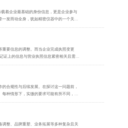
营业执照，上面的地址信息将更新为企业新的
承载着企业最基础的身份信息，更是企业参与
址过程中涉及多个部门或地区的审批，还需提
牵一发而动全身，犹如精密仪器中的一个关键
企业需要确认虚拟地址提供商是否具备合法资
更改，这可能意味着企业品牌形象的重塑或业
了解变更流程和所需材料，确保变更手续的规
着企业决策层的调整；注册资本的增减，反映
调整，都如同在企业运营的棋盘上落下关键一
等重要信息的调整。而当企业完成执照变更
执照变更时地址不符是一
，企业可以顺利完成地址变更手续。而在涉及
而税务登记证未及时更新，可能导致企业纳税
权威性和法定性。税务登记证则是企业纳税身
保持稳健发展，实现长远目标。
注其关联信息），它如同企业的"数字身份
发生了变更，而税务登记证未相应更新，那么
务的效率。银行开户许可证也不容忽视，银行
。此外，还有各类行业许可证，如食品经营许
申报期限、税务检查等重要事项，进而面临罚
作的合规性与后续发展。在探讨这一问题前，
照变更，相关行业许可证也需及时更新，否则
变更，税务机关仍按照原经营范围核定税种和
。每种情形下，实缴的要求可能有所不同，且
出发，同步变
一致也会给企业带来诸多阻碍，如合作伙伴对
根据最新的税务登记信息，合理安排财务活
资需实缴，那么股东就必须按照约定，在规定
。因此，企业必须高度重视营业执照变更后的
来时，准确完整的税务登记信息也能增强企业
些。企业因经
财产清单、通知债权人并公告等。在减资过程
略调整、品牌重塑、业务拓展等多种复杂且关
手续。税务机关在审核资料无误后，会为企业