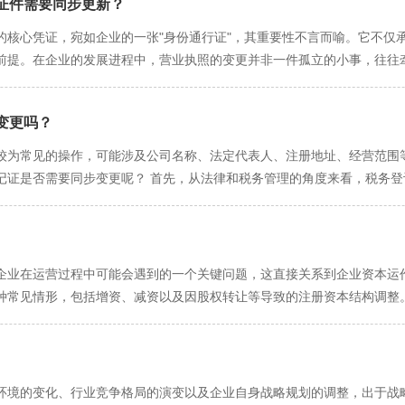
证件需要同步更新？
企业信息的真实性和准确性。工商部门在审核通过后，会为企业颁发新的
的核心凭证，宛如企业的一张"身份通行证"，其重要性不言而喻。它不仅
时效性，避免因拖延办理而导致的不必要麻烦。此外，如果企业在变更地
前提。在企业的发展进程中，营业执照的变更并非一件孤立的小事，往往
互联网的普及和电子商务的发展，越来越多的企
含着众多关键信息，这些信息犹如企业的基因密码，决定了企业的身份
。虚拟地址虽然具有灵活性和便捷性，但在变更时也需格外小心。首先，
整、业务拓展、股权变更等各种原因，完成营业执照变更时，例如名称的
法律法规的要求。其次，在变更虚拟地址时，企业需及时与提供商沟通，
变更吗？
企业规模扩大或寻求更优发展环境的体现；法定代表人的变更，往往伴随
调整，更是直接关系到企业未来业务开展的边界。这些关键信息的每一项
较为常见的操作，可能涉及公司名称、法定代表人、注册地址、经营范围
注意保护自身信息安全，避免在变更过程中泄露敏感信息，给企业带来不必要的损失。 
的角度来看，税务登记证上的信息与营业执照信息紧密相关且需保
时提交变更申请、提供真实有效的证明文件以及关注变更流程的细节问题
据营业执照信息来核定企业的纳税义务和税收政策，若营业执照信息变更
的凭证，其记载的各项信息是企业在市场主体登记机关的官方备案，具有
，确保变更的合法性和规范性。只有这样，企业才能在激烈的市场竞争中
。组织机构代码证（现已与营业执照三证合一，但在部分特殊场景仍需关
息来核定企业的纳税义务、税收征管方式等。如果营业执照上的关键信息
政审批等事务时发挥着关键作用，信息不一致会严重影响企业办理相关业
可能会引发一系列问题。 例如，若企业变更了注册地址，但税务登记证未变更，税务机关在
管理资金往来，若信息不符，可能导致企业账户使用受限，资金流转不畅
法准确联系到企业，导致税务通知无法及时送达，企业可能因此错过纳税
企业在运营过程中可能会遇到的一个关键问题，这直接关系到企业资本运
许可证的申请和审批都是基于营业执照上的经营范围等信息，一旦营业执
营范围，新的经营范围可能涉及不同的税种和税率，若税务登记证未及时
种常见情形，包括增资、减资以及因股权转让等导致的注册资本结构调整
险。在法律层面，信息不
这不仅会影响企业的财务状况，还可能因税务违规而损害企业的信誉。 从企业自身管理的角度
程中，是否需要实
从而面临罚款、吊销证照等严厉处罚。同时，在业务开展过程中，信息不
、及时的税务登记信息有助于企业更好地进行税务筹划和管理。企业可以
章程的规定以及股东之间的约定。若公司章程或股东协议中明确规定了增
建立；在参与招投标等活动时，因信息不符而被取消资格，错失发展机遇
不一致而带来的潜在风险。同时，在与合作伙伴、金融机构等进行业务往
作明确规定，则可能允许股东分期缴纳或根据企业实际需要逐步实缴。 减资情况则相对复杂一
规范的流程，确保企业运营的每一个环节都合法合规、顺畅无阻。
要减少注册资本时，必须严格按照法定程序进行，包括编制资产负债表及
环境的变化、行业竞争格局的演变以及企业自身战略规划的调整，出于战
务登记证正副本等相关资料，前往主管税务机关办税服务厅办理变更登记